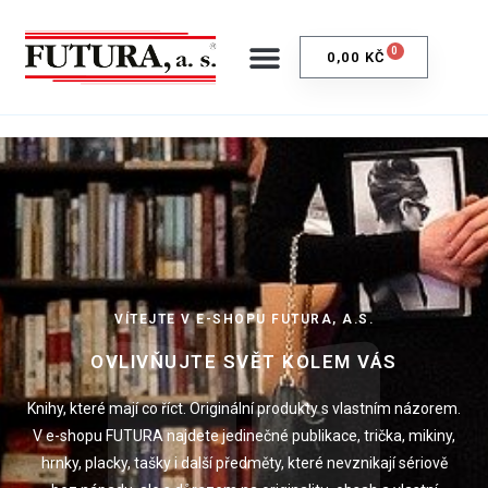
content
0
0,00
KČ
VÍTEJTE V E-SHOPU FUTURA, A.S.
OVLIVŇUJTE SVĚT KOLEM VÁS
Knihy, které mají co říct. Originální produkty s vlastním názorem.
V e-shopu FUTURA najdete jedinečné publikace, trička, mikiny,
hrnky, placky, tašky i další předměty, které nevznikají sériově