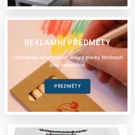
REKLAMNÍ PŘEDMĚTY
Od propisky až po powerbanky a placky. Možnosti
jsou nekonečné.
PŘEDMĚTY