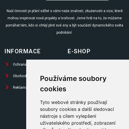
Naší činnosti je přání sdílet s vámi naše znalosti, zkušenosti a vize, které
mohou inspirovat nové projekty a tvořivost. Jsme hrdi na to, že můžeme
pomáhat těm, kdo si chtějí plnit své sny a být součástí dynamického světa
podnikání.
INFORMACE
E-SHOP
Ochrana osobních údajů
Prodej knih
Obchodní podmínky
Propagační předměty
Používáme soubory
cookies
Reklamační formulář
Trika
Placky
Tyto webové stránky používají
soubory cookies a další sledovací
Ostatní
nástroje s cílem vylepšení
Kontakty
uživatelského prostředí, zobrazení