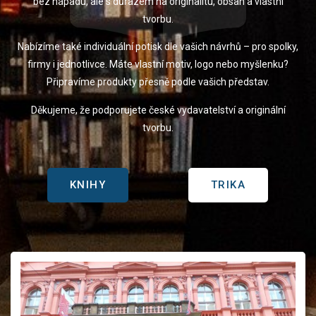
bez nápadu, ale s důrazem na originalitu, obsah a vlastní
tvorbu.
Nabízíme také individuální potisk dle vašich návrhů – pro spolky,
firmy i jednotlivce. Máte vlastní motiv, logo nebo myšlenku?
Připravíme produkty přesně podle vašich představ.
Děkujeme, že podporujete české vydavatelství a originální
tvorbu.
KNIHY
TRIKA