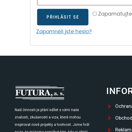
Zapamatujte
PŘIHLÁSIT SE
Zapomněli jste heslo?
INFO
Ochran
Naší činnosti je přání sdílet s vámi naše
Obchod
znalosti, zkušenosti a vize, které mohou
inspirovat nové projekty a tvořivost. Jsme hrdi
Reklam
na to, že můžeme pomáhat těm, kdo si chtějí