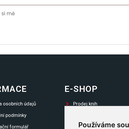
 si mě
RMACE
E-SHOP
a osobních údajů
Prodej knih
ní podmínky
Propagační předměty
Používáme sou
ační formulář
Trika