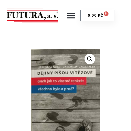
0
0,00
KČ