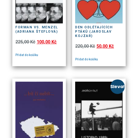
FORMAN VS. MENZEL
DEN ODLÉTAJÍCÍCH
(ADRIANA ŠTEFLOVÁ)
PTÁKŮ (JAROSLAV
KOJZAR)
225,00
Kč
100,00
Kč
220,00
Kč
50,00
Kč
Přidat do košíku
Přidat do košíku
Sleva!