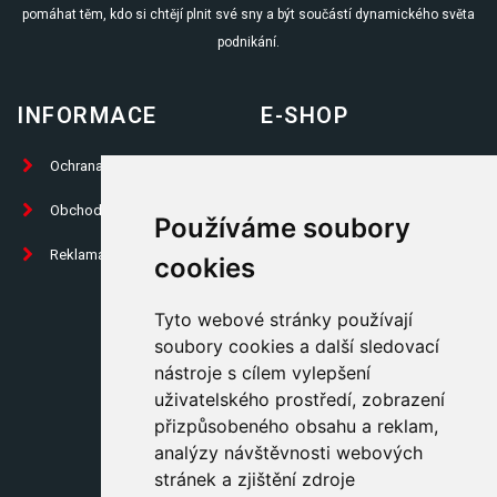
pomáhat těm, kdo si chtějí plnit své sny a být součástí dynamického světa
podnikání.
INFORMACE
E-SHOP
Ochrana osobních údajů
Prodej knih
Obchodní podmínky
Propagační předměty
Používáme soubory
Reklamační formulář
Trika
cookies
Placky
Tyto webové stránky používají
Ostatní
soubory cookies a další sledovací
nástroje s cílem vylepšení
Kontakty
uživatelského prostředí, zobrazení
přizpůsobeného obsahu a reklam,
KONTAKTY
analýzy návštěvnosti webových
stránek a zjištění zdroje
Politických vězňů 9, Praha 1