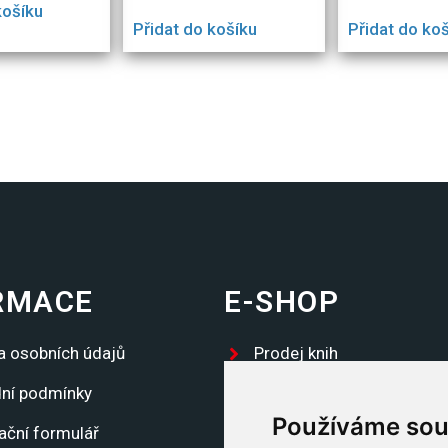
košíku
Přidat do košíku
Přidat do ko
RMACE
E-SHOP
a osobních údajů
Prodej knih
ní podmínky
Propagační předměty
Používáme sou
ační formulář
Trika