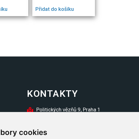
šíku
Přidat do košíku
KONTAKTY
Politických vězňů 9, Praha 1
inzerce@futura.cz
bory cookies