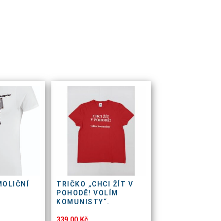
MOLIČNÍ
TRIČKO „CHCI ŽÍT V
POHODĚ! VOLÍM
KOMUNISTY“.
339,00
Kč