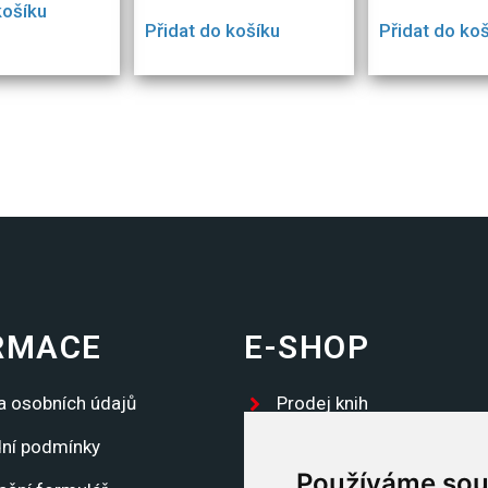
košíku
Přidat do košíku
Přidat do ko
RMACE
E-SHOP
a osobních údajů
Prodej knih
ní podmínky
Propagační předměty
Používáme sou