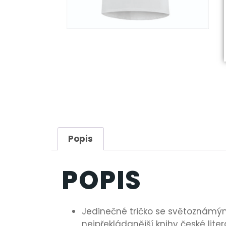
Popis
POPIS
Jedinečné tričko se světoznámým
nejpřekládanější knihy české liter