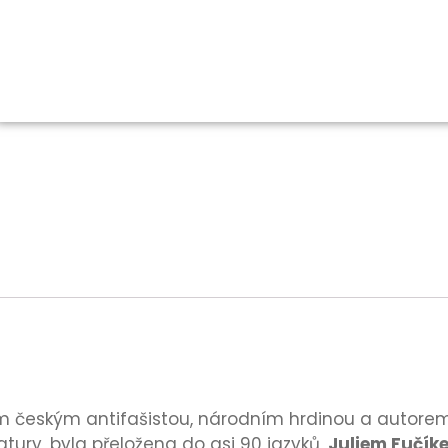
 českým antifašistou, národním hrdinou a autorem
atury, byla přeložena do asi 90 jazyků,
Juliem Fučík