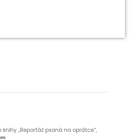
 knihy „Reportáž psaná na oprátce“,
em
.