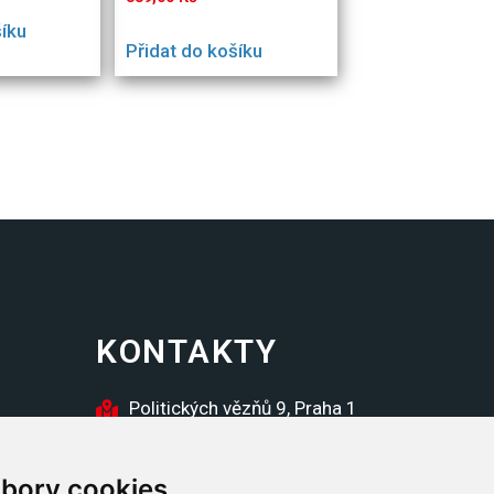
šíku
Přidat do košíku
KONTAKTY
Politických vězňů 9, Praha 1
inzerce@futura.cz
bory cookies