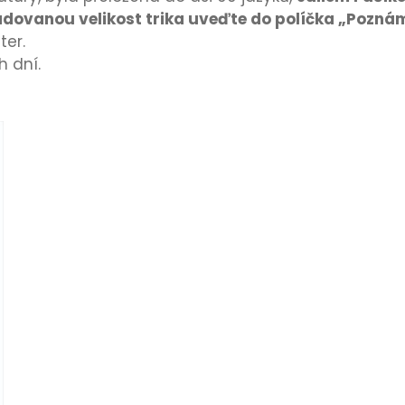
dovanou velikost trika uveďte do políčka „Poznám
ter.
h dní.