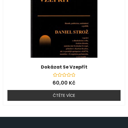
Dokázat Se Vzepřít
Hodnocení
60,00
Kč
0
z
5
ČTĚTE VÍCE