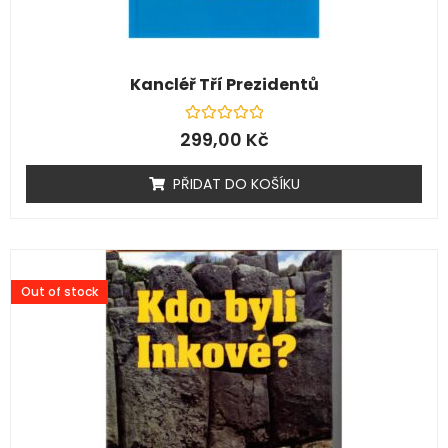
Kancléř Tří Prezidentů
Hodnocení
299,00
Kč
0
z
5
PŘIDAT DO KOŠÍKU
Out of stock