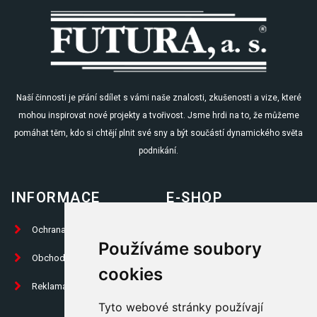
Naší činnosti je přání sdílet s vámi naše znalosti, zkušenosti a vize, které
mohou inspirovat nové projekty a tvořivost. Jsme hrdi na to, že můžeme
pomáhat těm, kdo si chtějí plnit své sny a být součástí dynamického světa
podnikání.
INFORMACE
E-SHOP
Ochrana osobních údajů
Prodej knih
Používáme soubory
Obchodní podmínky
Propagační předměty
cookies
Reklamační formulář
Trika
Tyto webové stránky používají
Placky