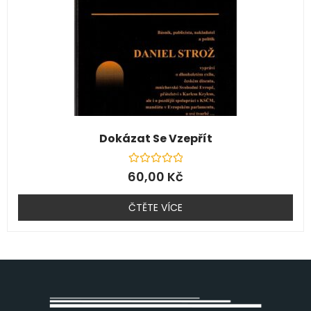
Dokázat Se Vzepřít
Hodnocení
60,00
Kč
0
z
5
ČTĚTE VÍCE