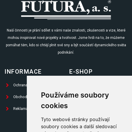
Naší činnosti je přání sdílet s vámi naše znalosti, zkušenosti a vize, které
mohou inspirovat nové projekty a tvořivost. Jsme hrdi na to, že můžeme
pomáhat těm, kdo si chtějí plnit své sny a být součástí dynamického světa
podnikání.
INFORMACE
E-SHOP
Ochrana osobních údajů
Prodej knih
Používáme soubory
Obchodní podmínky
Propagační předměty
cookies
Reklamační formulář
Trika
Tyto webové stránky používají
Placky
soubory cookies a další sledovací