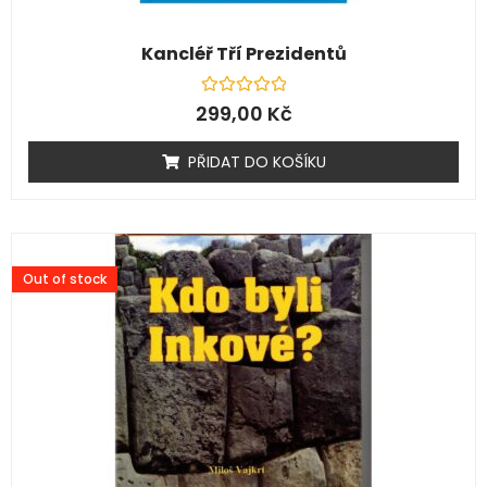
Kancléř Tří Prezidentů
Hodnocení
299,00
Kč
0
z
5
PŘIDAT DO KOŠÍKU
Out of stock