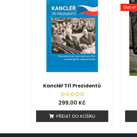
Out of
Kancléř Tří Prezidentů
Hodnocení
299,00
Kč
0
z
5
PŘIDAT DO KOŠÍKU