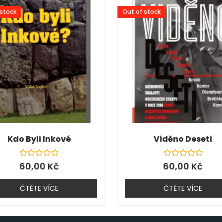
 stock
Out of stock
Kdo Byli Inkové
Viděno Deseti
Hodnocení
Hodnocení
60,00
Kč
60,00
Kč
0
0
z
z
5
5
ČTĚTE VÍCE
ČTĚTE VÍCE