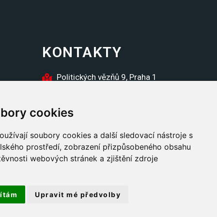
KONTAKTY
Politických vězňů 9, Praha 1
inzerce@futura.cz
bory cookies
užívají soubory cookies a další sledovací nástroje s
elského prostředí, zobrazení přizpůsobeného obsahu
těvnosti webových stránek a zjištění zdroje
ítám
Upravit mé předvolby
z