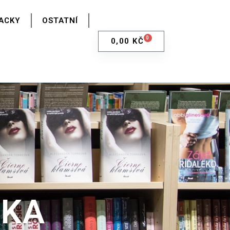
ACKY
OSTATNÍ
0
0,00
KČ
TKA