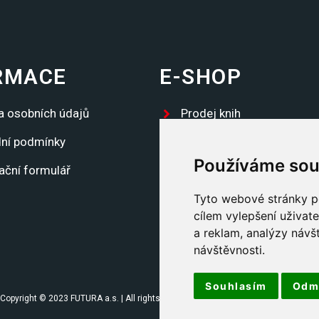
RMACE
E-SHOP
a osobních údajů
Prodej knih
ní podmínky
Propagační předměty
Používáme sou
ační formulář
Trika
Tyto webové stránky po
Placky
cílem vylepšení uživat
Ostatní
a reklam, analýzy návš
návštěvnosti.
Kontakty
Souhlasím
Odm
Copyright © 2023 FUTURA a.s. | All rights reserved | Created by www.legnavsky.c