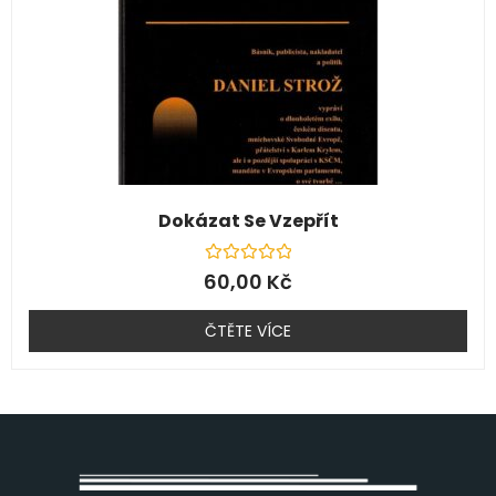
Dokázat Se Vzepřít
Hodnocení
60,00
Kč
0
z
5
ČTĚTE VÍCE