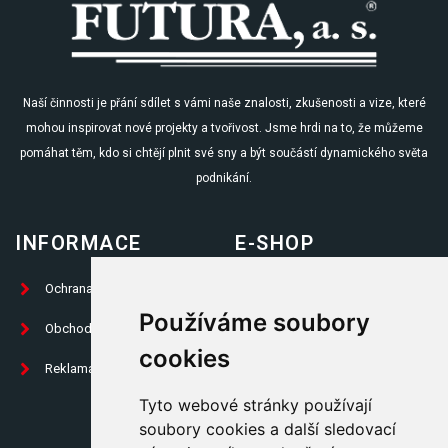
Naší činnosti je přání sdílet s vámi naše znalosti, zkušenosti a vize, které
mohou inspirovat nové projekty a tvořivost. Jsme hrdi na to, že můžeme
pomáhat těm, kdo si chtějí plnit své sny a být součástí dynamického světa
podnikání.
INFORMACE
E-SHOP
Ochrana osobních údajů
Prodej knih
Používáme soubory
Obchodní podmínky
Propagační předměty
cookies
Reklamační formulář
Trika
Tyto webové stránky používají
Placky
soubory cookies a další sledovací