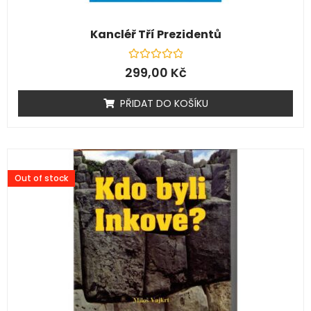
Kancléř Tří Prezidentů
Hodnocení
299,00
Kč
0
z
5
PŘIDAT DO KOŠÍKU
Out of stock