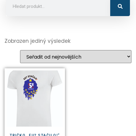
Zobrazen jediný výsledek
TRIČKO „EU? STAČILO!“