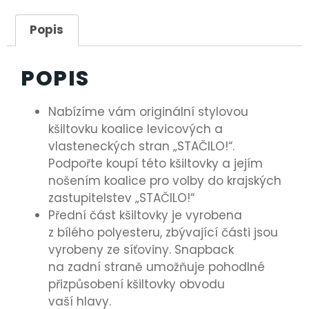
Popis
POPIS
Nabízíme vám originální stylovou
kšiltovku koalice levicových a
vlasteneckých stran „STAČILO!“.
Podpořte koupí této kšiltovky a jejím
nošením koalice pro volby do krajských
zastupitelstev „STAČILO!“
Přední část kšiltovky je vyrobena
z bílého polyesteru, zbývající části jsou
vyrobeny ze síťoviny. Snapback
na zadní straně umožňuje pohodlné
přizpůsobení kšiltovky obvodu
vaší hlavy.