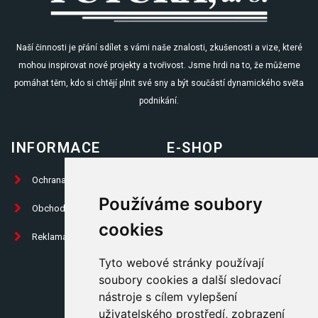
Naší činnosti je přání sdílet s vámi naše znalosti, zkušenosti a vize, které
mohou inspirovat nové projekty a tvořivost. Jsme hrdi na to, že můžeme
pomáhat těm, kdo si chtějí plnit své sny a být součástí dynamického světa
podnikání.
INFORMACE
E-SHOP
Ochrana osobních údajů
Prodej knih
Používáme soubory
Obchodní podmínky
Propagační předměty
cookies
Reklamační formulář
Trika
Tyto webové stránky používají
Placky
soubory cookies a další sledovací
Ostatní
nástroje s cílem vylepšení
uživatelského prostředí, zobrazení