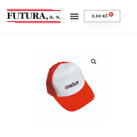
0
0,00
KČ